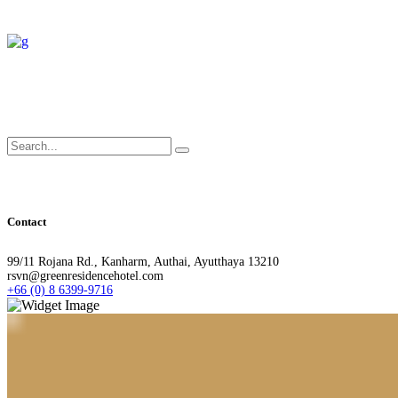
Search
for:
Contact
99/11 Rojana Rd., Kanharm, Authai, Ayutthaya 13210
rsvn@greenresidencehotel.com
+66 (0) 8 6399-9716